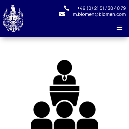
+49 (0) 21 51 / 30 40 79


m.blomen@blomen.com