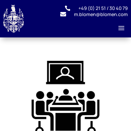
+49 (0) 21 51 / 30 40 79


m.blomen@blomen.com